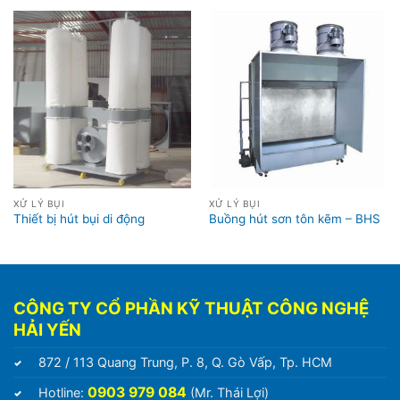
XỬ LÝ BỤI
XỬ LÝ BỤI
Thiết bị hút bụi di động
Buồng hút sơn tôn kẽm – BHS
CÔNG TY CỔ PHẦN KỸ THUẬT CÔNG NGHỆ
HẢI YẾN
872 / 113 Quang Trung, P. 8, Q. Gò Vấp, Tp. HCM
0903 979 084
Hotline:
(Mr. Thái Lợi)