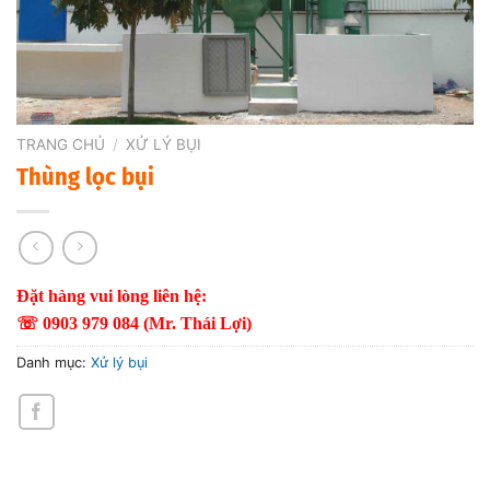
TRANG CHỦ
/
XỬ LÝ BỤI
Thùng lọc bụi
Đặt hàng vui lòng liên hệ:
☏ 0903 979 084 (Mr. Thái Lợi)
Danh mục:
Xử lý bụi