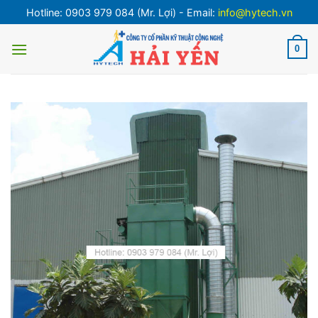
Bỏ
Hotline: 0903 979 084 (Mr. Lợi) - Email:
info@hytech.vn
qua
nội
0
dung