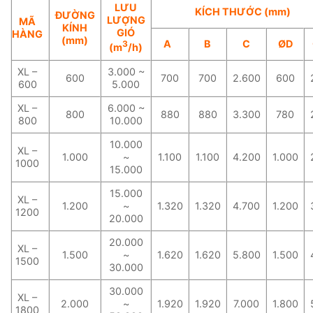
LƯU
KÍCH THƯỚC (mm)
ĐƯỜNG
LƯỢNG
MÃ
KÍNH
GIÓ
HÀNG
(mm)
A
B
C
ØD
3
(m
/h)
XL –
3.000 ~
600
700
700
2.600
600
600
5.000
XL –
6.000 ~
800
880
880
3.300
780
800
10.000
10.000
XL –
1.000
~
1.100
1.100
4.200
1.000
1000
15.000
15.000
XL –
1.200
~
1.320
1.320
4.700
1.200
1200
20.000
20.000
XL –
1.500
~
1.620
1.620
5.800
1.500
1500
30.000
30.000
XL –
2.000
~
1.920
1.920
7.000
1.800
1800